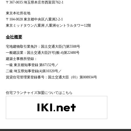
〒367-0035 埼玉県本庄市西富田762-1
東京本社所在地
〒104-0028 東京都中央区八重洲2-2-1
東京ミッドタウン八重洲 八重洲セントラルタワー12階
会社概要
宅地建物取引業免許：国土交通大臣(7)第5508号
一般建設業：国土交通大臣許可(般-4)第22480号
建築士事務所登録：
一級 東京都知事登録 第67152号／
二級 埼玉県知事登録(4)第10320号／
賃貸住宅管理業登録番号：国土交通大臣（01）第008934号
住宅フランチャイズ加盟についてはこちら