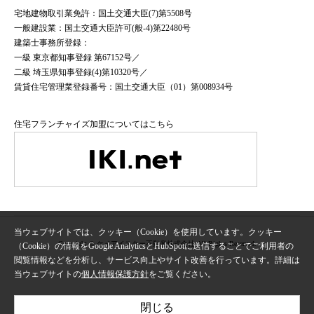
宅地建物取引業免許：国土交通大臣(7)第5508号
一般建設業：国土交通大臣許可(般-4)第22480号
建築士事務所登録：
一級 東京都知事登録 第67152号／
二級 埼玉県知事登録(4)第10320号／
賃貸住宅管理業登録番号：国土交通大臣（01）第008934号
住宅フランチャイズ加盟についてはこちら
当ウェブサイトでは、クッキー（Cookie）を使用しています。クッキー
Copyright © ケイアイスター不動産株式会社 All Rights Reserved.
（Cookie）の情報をGoogle AnalyticsとHubSpotに送信することでご利用者の
閲覧情報などを分析し、サービス向上やサイト改善を行っています。詳細は
当ウェブサイトの
個人情報保護方針
をご覧ください。
閉じる