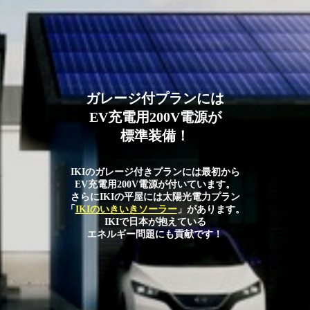
ガレージ付プランには
EV充電用200V電源が
標準装備！
IKIのガレージ付きプランには最初から
EV充電用200V電源が付いています。
さらにIKIの平屋には太陽光電力プラン
「
IKIのいきいきソーラー
」があります。
IKIで日本が抱えている
エネルギー問題にも貢献です！