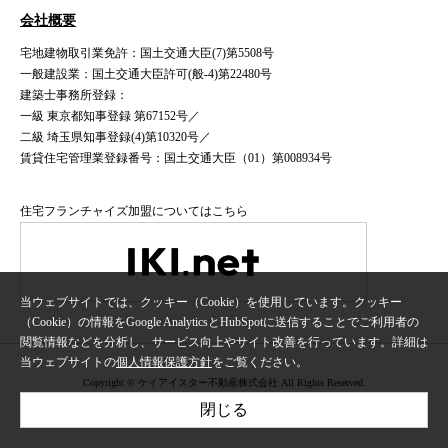
会社概要
宅地建物取引業免許：国土交通大臣(7)第5508号
一般建設業：国土交通大臣許可(般-4)第22480号
建築士事務所登録：
一級 東京都知事登録 第67152号／
二級 埼玉県知事登録(4)第10320号／
賃貸住宅管理業登録番号：国土交通大臣（01）第008934号
住宅フランチャイズ加盟についてはこちら
当ウェブサイトでは、クッキー（Cookie）を使用しています。クッキー
（Cookie）の情報をGoogle AnalyticsとHubSpotに送信することでご利用者の
閲覧情報などを分析し、サービス向上やサイト改善を行っています。詳細は
当ウェブサイトの
個人情報保護方針
をご覧ください。
Copyright © ケイアイスター不動産株式会社 All Rights Reserved.
閉じる