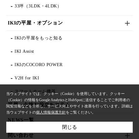
33坪（3LDK・4LDK）
IKIの平屋・オプション
IKIの平屋をもっと知る
IKI Assist
IKIのCOCORO POWER
V2H for IKI
スマートホーム機器
当ウェブサイトでは、クッキー（Cookie）を使用しています。クッキー
（Cookie）の情報をGoogle AnalyticsとHubSpotに送信することでご利用者の
平屋・土地お役立ちコラム
閲覧情報などを分析し、サービス向上やサイト改善を行っています。詳細は
当ウェブサイトの
個人情報保護方針
をご覧ください。
NEWS一覧
閉じる
問い合わせ