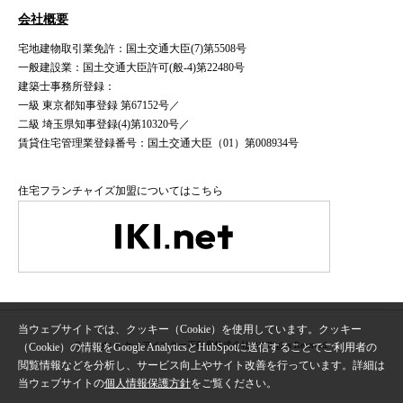
会社概要
宅地建物取引業免許：国土交通大臣(7)第5508号
一般建設業：国土交通大臣許可(般-4)第22480号
建築士事務所登録：
一級 東京都知事登録 第67152号／
二級 埼玉県知事登録(4)第10320号／
賃貸住宅管理業登録番号：国土交通大臣（01）第008934号
住宅フランチャイズ加盟についてはこちら
当ウェブサイトでは、クッキー（Cookie）を使用しています。クッキー
Copyright © ケイアイスター不動産株式会社 All Rights Reserved.
（Cookie）の情報をGoogle AnalyticsとHubSpotに送信することでご利用者の
閲覧情報などを分析し、サービス向上やサイト改善を行っています。詳細は
当ウェブサイトの
個人情報保護方針
をご覧ください。