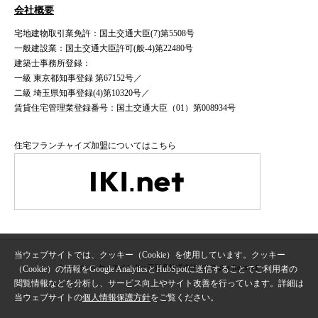
会社概要
宅地建物取引業免許：国土交通大臣(7)第5508号
一般建設業：国土交通大臣許可(般-4)第22480号
建築士事務所登録：
一級 東京都知事登録 第67152号／
二級 埼玉県知事登録(4)第10320号／
賃貸住宅管理業登録番号：国土交通大臣（01）第008934号
住宅フランチャイズ加盟についてはこちら
当ウェブサイトでは、クッキー（Cookie）を使用しています。クッキー
Copyright © ケイアイスター不動産株式会社 All Rights Reserved.
（Cookie）の情報をGoogle AnalyticsとHubSpotに送信することでご利用者の
閲覧情報などを分析し、サービス向上やサイト改善を行っています。詳細は
当ウェブサイトの
個人情報保護方針
をご覧ください。