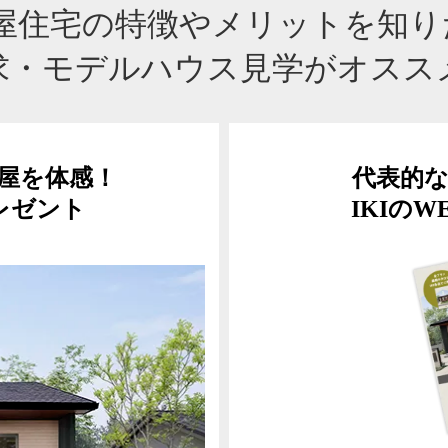
平屋住宅の特徴やメリットを知
求・モデルハウス見学がオスス
平屋を体感！
代表的
レゼント
IKIの