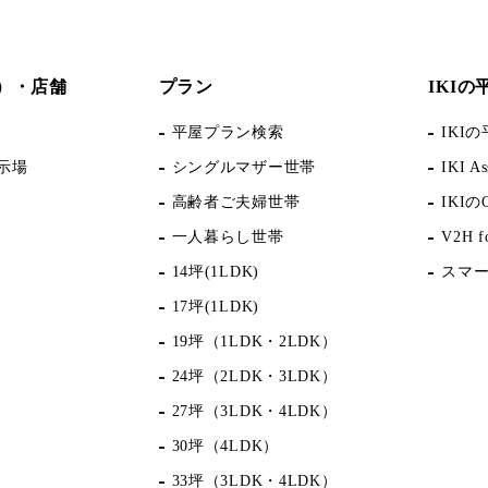
）・店舗
プラン
IKI
平屋プラン検索
IKI
示場
シングルマザー世帯
IKI As
高齢者ご夫婦世帯
IKIの
一人暮らし世帯
V2H f
14坪(1LDK)
スマ
17坪(1LDK)
19坪（1LDK・2LDK）
24坪（2LDK・3LDK）
27坪（3LDK・4LDK）
30坪（4LDK）
33坪（3LDK・4LDK）