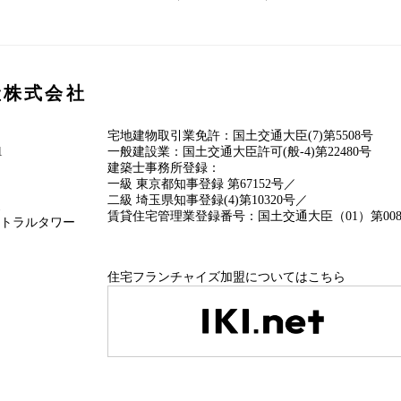
産株式会社
宅地建物取引業免許：国土交通大臣(7)第5508号
1
一般建設業：国土交通大臣許可(般-4)第22480号
建築士事務所登録：
一級 東京都知事登録 第67152号／
二級 埼玉県知事登録(4)第10320号／
1
賃貸住宅管理業登録番号：国土交通大臣（01）第0089
ントラルタワー
住宅フランチャイズ加盟についてはこちら