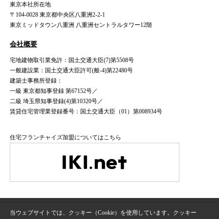
東京本社所在地
〒104-0028 東京都中央区八重洲2-2-1
東京ミッドタウン八重洲 八重洲セントラルタワー12階
会社概要
宅地建物取引業免許：国土交通大臣(7)第5508号
一般建設業：国土交通大臣許可(般-4)第22480号
建築士事務所登録：
一級 東京都知事登録 第67152号／
二級 埼玉県知事登録(4)第10320号／
賃貸住宅管理業登録番号：国土交通大臣（01）第008934号
住宅フランチャイズ加盟についてはこちら
当ウェブサイトでは、クッキー（Cookie）を使用しています。クッキー