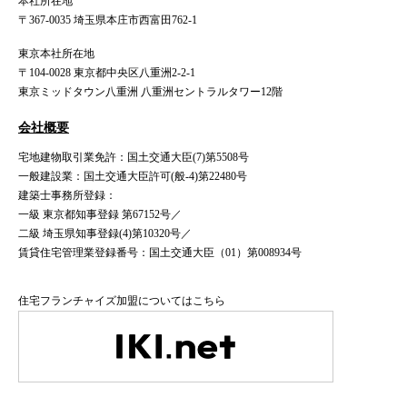
本社所在地
〒367-0035 埼玉県本庄市西富田762-1
東京本社所在地
〒104-0028 東京都中央区八重洲2-2-1
東京ミッドタウン八重洲 八重洲セントラルタワー12階
会社概要
宅地建物取引業免許：国土交通大臣(7)第5508号
一般建設業：国土交通大臣許可(般-4)第22480号
建築士事務所登録：
一級 東京都知事登録 第67152号／
二級 埼玉県知事登録(4)第10320号／
賃貸住宅管理業登録番号：国土交通大臣（01）第008934号
住宅フランチャイズ加盟についてはこちら